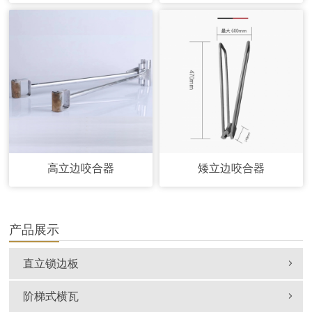
高立边咬合器
矮立边咬合器
产品展示
直立锁边板
阶梯式横瓦