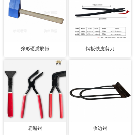
斧形硬质胶锤
钢板铁皮剪刀
扁嘴钳
收边钳