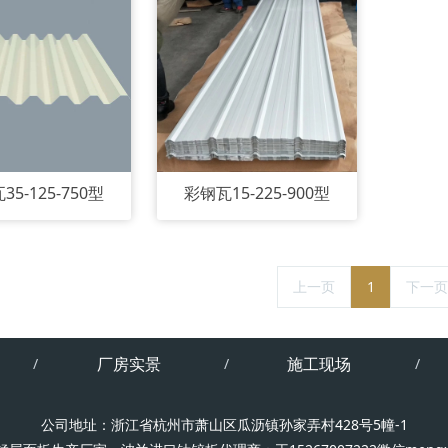
35-125-750型
彩钢瓦15-225-900型
上一页
1
下一页
厂房实景
施工现场
公司地址：浙江省杭州市萧山区瓜沥镇孙家弄村428号5幢-1