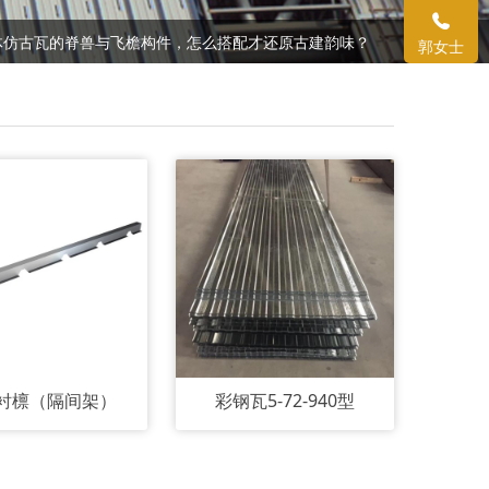
钛锌板 — 强烈的金属质感和色彩
体仿古瓦的脊兽与飞檐构件，怎么搭配才还原古建韵味？
郭女士
钛锌板 — 强烈的金属质感和色彩
衬檩（隔间架）
彩钢瓦5-72-940型