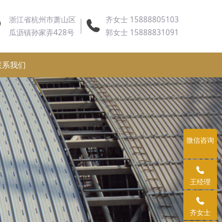
浙江省杭州市萧山区
齐女士 15888805103
瓜沥镇孙家弄428号
郭女士 15888831091
联系我们
微信咨询
王经理
齐女士
体仿古瓦的脊兽与飞檐构件，怎么搭配才还原古建韵味？