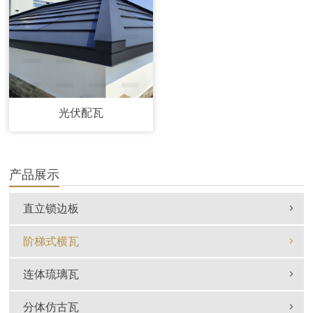
光伏配瓦
产品展示
直立锁边板
阶梯式横瓦
连体琉璃瓦
分体仿古瓦